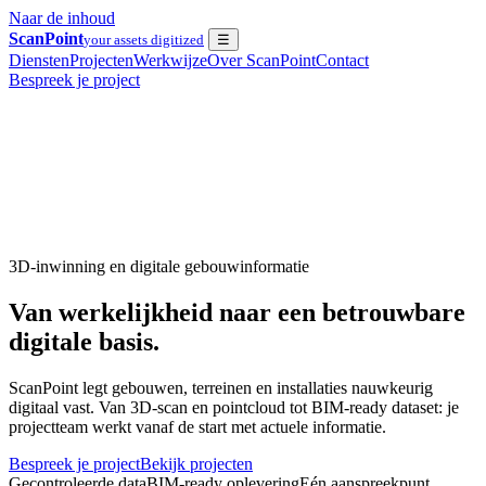
Naar de inhoud
ScanPoint
your assets digitized
☰
Diensten
Projecten
Werkwijze
Over ScanPoint
Contact
Bespreek je project
3D-inwinning en digitale gebouwinformatie
Van werkelijkheid naar een betrouwbare
digitale basis.
ScanPoint legt gebouwen, terreinen en installaties nauwkeurig
digitaal vast. Van 3D-scan en pointcloud tot BIM-ready dataset: je
projectteam werkt vanaf de start met actuele informatie.
Bespreek je project
Bekijk projecten
Gecontroleerde data
BIM-ready oplevering
Eén aanspreekpunt