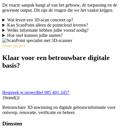
De exacte aanpak hangt af van het gebouw, de toepassing en de
gewenste output. Dit zijn de vragen die we het vaakst krijgen.
Wat levert een 3D-scan concreet op?
Kan ScanPoint alleen de pointcloud leveren?
Welke informatie hebben jullie vooraf nodig?
Hoe snel kunnen jullie starten?
Jouw project
Klaar voor een betrouwbare digitale
basis?
Vertel ons waar je tegenaan loopt. Je ontvangt een praktische eerste
inschatting van aanpak, output en vervolgstappen.
Bespreek je project
Bel 085 401 2457
{brand()}
Betrouwbare 3D-inwinning en digitale gebouwinformatie voor
ontwerp, renovatie, verificatie en beheer.
Diensten